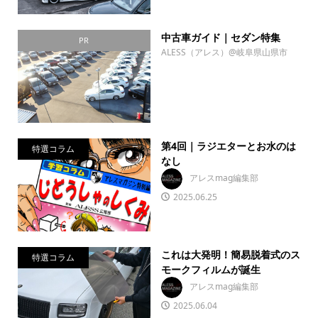
中古車ガイド｜セダン特集
PR
ALESS（アレス）@岐阜県山県市
第4回｜ラジエターとお水のは
特選コラム
なし
アレスmag編集部
2025.06.25
これは大発明！簡易脱着式のス
特選コラム
モークフィルムが誕生
アレスmag編集部
2025.06.04