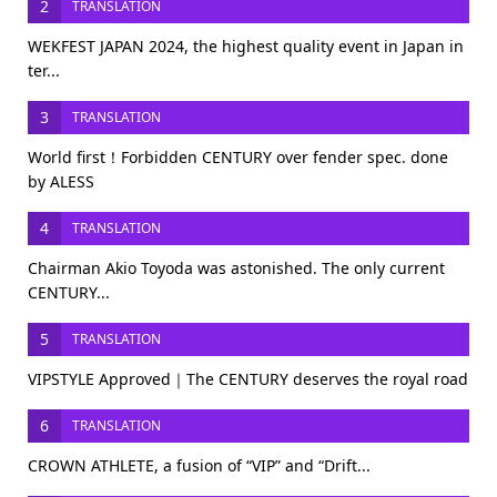
2
TRANSLATION
WEKFEST JAPAN 2024, the highest quality event in Japan in
ter...
3
TRANSLATION
World first！Forbidden CENTURY over fender spec. done
by ALESS
4
TRANSLATION
Chairman Akio Toyoda was astonished. The only current
CENTURY...
5
TRANSLATION
VIPSTYLE Approved｜The CENTURY deserves the royal road
6
TRANSLATION
CROWN ATHLETE, a fusion of “VIP” and “Drift...