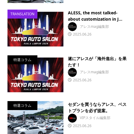
ALESS, the most talked-
TRANSLATION
about customization in J...
アレスmag編集部
2025.06.26
遂にアレスが「海外進出」を果
特選コラム
たす！
アレスmag編集部
2025.06.26
セダンを買うならアレス、ベス
特選コラム
トプランを必ず提案。
VIPスタイル編集部
2025.06.26