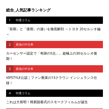
総合_人気記事ランキング
1
特選コラム
「前期」と「後期」の違いを徹底解剖 ～トヨタ 20セルシオ編
～
2
最強の中古車
カーセンサー認定で「奇跡の5点」。超極上の30セルシオ後
期！
3
最強の中古車
VIPSTYLE公認｜ファン垂涎の13クラウン インシュランス仕
様！
4
特選コラム
これは大発明！簡易脱着式のスモークフィルムが誕生