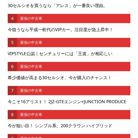
30セルシオを買うなら「アレス」が一番良い理由。
4
最強の中古車
今狙うなら平成一桁代のVIPカー。注目度が急上昇中！
5
最強の中古車
VIPSTYLE公認｜センチュリーには「王道」が相応しい
6
最強の中古車
希少価値が高まる30セルシオ、今が購入のチャンス！
7
最強の中古車
今こそ16アリスト！ 2JZ-GTEエンジン×JUNCTION PRODUCE
8
最強の中古車
今が狙い目！ シンプル系、200クラウン ハイブリッド