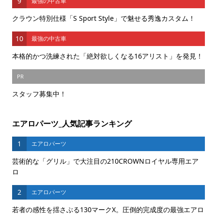
9
最強の中古車
クラウン特別仕様「S Sport Style」で魅せる秀逸カスタム！
10
最強の中古車
本格的かつ洗練された「絶対欲しくなる16アリスト」を発見！
PR
スタッフ募集中！
エアロパーツ_人気記事ランキング
1
エアロパーツ
芸術的な「グリル」で大注目の210CROWNロイヤル専用エア
ロ
2
エアロパーツ
若者の感性を揺さぶる130マークX。圧倒的完成度の最強エアロ