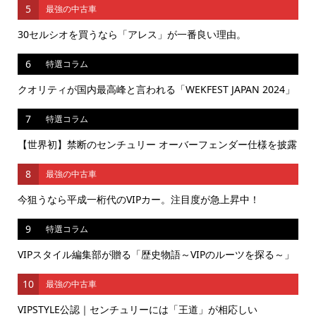
5
最強の中古車
30セルシオを買うなら「アレス」が一番良い理由。
6
特選コラム
クオリティが国内最高峰と言われる「WEKFEST JAPAN 2024」
7
特選コラム
【世界初】禁断のセンチュリー オーバーフェンダー仕様を披露
8
最強の中古車
今狙うなら平成一桁代のVIPカー。注目度が急上昇中！
9
特選コラム
VIPスタイル編集部が贈る「歴史物語～VIPのルーツを探る～」
10
最強の中古車
VIPSTYLE公認｜センチュリーには「王道」が相応しい