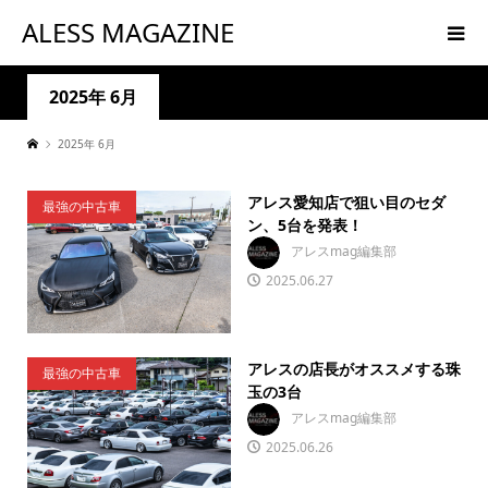
ALESS MAGAZINE
2025年 6月
2025年 6月
アレス愛知店で狙い目のセダ
最強の中古車
ン、5台を発表！
アレスmag編集部
2025.06.27
アレスの店長がオススメする珠
最強の中古車
玉の3台
アレスmag編集部
2025.06.26