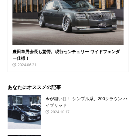
豊田章男会長も驚愕。現行センチュリー ワイドフェンダ
ー仕様！
2024.06.21
あなたにオススメの記事
今が狙い目！ シンプル系、200クラウン ハ
イブリッド
2024.10.17