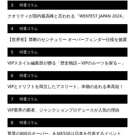
3
特選コラム
クオリティが国内最高峰と言われる「WEKFEST JAPAN 2024」
4
特選コラム
【世界初】禁断のセンチュリー オーバーフェンダー仕様を披露
5
特選コラム
VIPスタイル編集部が贈る「歴史物語～VIPのルーツを探る～」
6
特選コラム
VIPとドリフトを両立したアスリート。本物の走れる車高短！
7
特選コラム
VIP業界の覇者、ジャンクションプロデュースが人気の理由
8
特選コラム
驚異の800台オーバー。A-MESSEは日本を代表するイベント