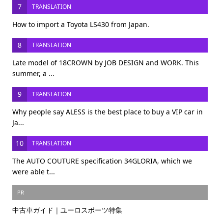
7
TRANSLATION
How to import a Toyota LS430 from Japan.
8
TRANSLATION
Late model of 18CROWN by JOB DESIGN and WORK. This
summer, a ...
9
TRANSLATION
Why people say ALESS is the best place to buy a VIP car in
Ja...
10
TRANSLATION
The AUTO COUTURE specification 34GLORIA, which we
were able t...
PR
中古車ガイド｜ユーロスポーツ特集