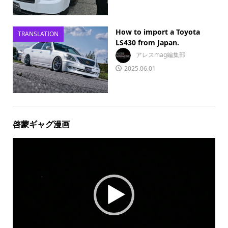
How to import a Toyota
TRANSLATION
LS430 from Japan.
アレスmag編集部
2025.06.01
啓蒙ギャグ漫画
動
画
プ
レ
ー
ヤ
ー