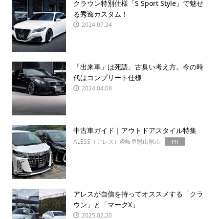
クラウン特別仕様「S Sport Style」で魅せ
る秀逸カスタム！
2024.07.24
「出来車」は死語。古臭い考え方。今の時
代はコンプリート仕様
2024.04.08
中古車ガイド｜アウトドアスタイル特集
ALESS（アレス）@岐阜県山県市
PR
アレスが自信を持ってオススメする「クラ
ウン」と「マークX」
2025.02.20