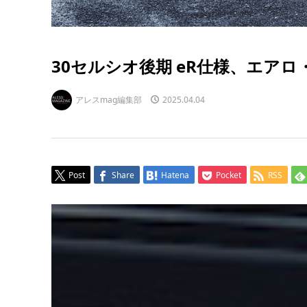
30セルシオ後期 eR仕様、エア
アレスmag編集部
2025.04.04
Post
Share
Hatena
Pocket
RSS