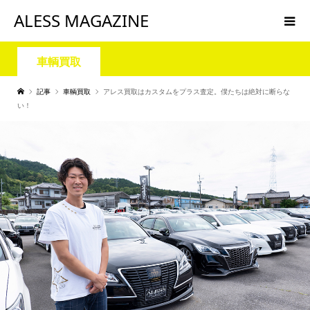
ALESS MAGAZINE
車輌買取
記事
車輌買取
アレス買取はカスタムをプラス査定。僕たちは絶対に断らな
い！