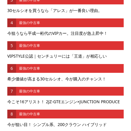
30セルシオを買うなら「アレス」が一番良い理由。
4
最強の中古車
今狙うなら平成一桁代のVIPカー。注目度が急上昇中！
5
最強の中古車
VIPSTYLE公認｜センチュリーには「王道」が相応しい
6
最強の中古車
希少価値が高まる30セルシオ、今が購入のチャンス！
7
最強の中古車
今こそ16アリスト！ 2JZ-GTEエンジン×JUNCTION PRODUCE
8
最強の中古車
今が狙い目！ シンプル系、200クラウン ハイブリッド