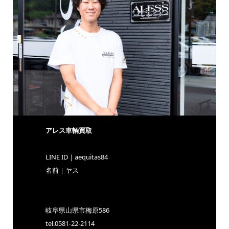
アレス車輌買取
LINE ID｜aequitas84
名前｜ヤス
https://line.me/ti/p/fnSVQY0cbO
岐阜県山県市梅原586
tel.0581-22-2114