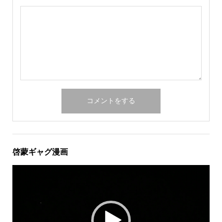
啓蒙ギャグ漫画
動
画
プ
レ
ー