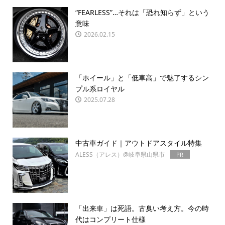
“FEARLESS”…それは「恐れ知らず」という
意味
2026.02.15
「ホイール」と「低車高」で魅了するシン
プル系ロイヤル
2025.07.28
中古車ガイド｜アウトドアスタイル特集
ALESS（アレス）@岐阜県山県市
PR
「出来車」は死語。古臭い考え方。今の時
代はコンプリート仕様