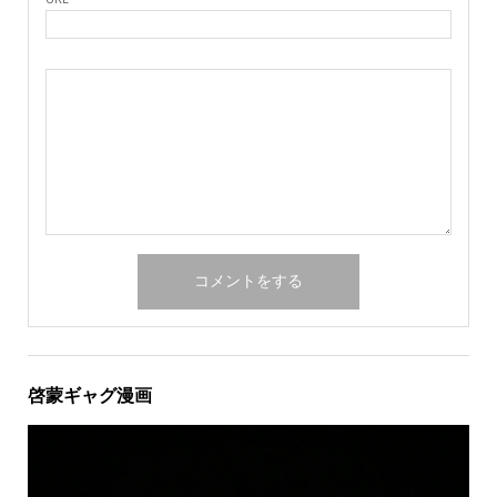
啓蒙ギャグ漫画
動
画
プ