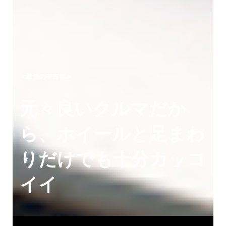
＜最強の中古車＞
元々良いクルマだか
ら、ホイールと足まわ
りだけでも十分カッコ
イイ