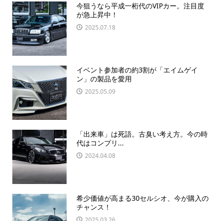
今狙うなら平成一桁代のVIPカー。注目度
が急上昇中！
2025.07.18
イベント参加者の約3割が「エイムゲイ
ン」の製品を愛用
2025.05.09
「出来車」は死語。古臭い考え方。今の時
代はコンプリ...
2024.04.08
希少価値が高まる30セルシオ、今が購入の
チャンス！
2025.03.26