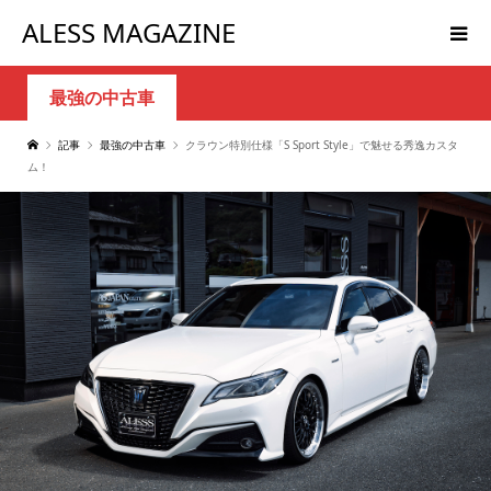
ALESS MAGAZINE
最強の中古車
記事
最強の中古車
クラウン特別仕様「S Sport Style」で魅せる秀逸カスタ
ム！