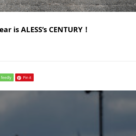
ear is ALESS’s CENTURY！
feedly
Pin it