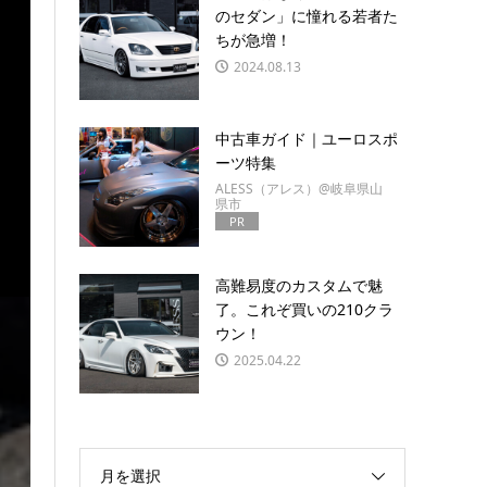
のセダン」に憧れる若者た
ちが急増！
2024.08.13
中古車ガイド｜ユーロスポ
ーツ特集
ALESS（アレス）@岐阜県山
県市
PR
高難易度のカスタムで魅
了。これぞ買いの210クラ
ウン！
2025.04.22
月を選択