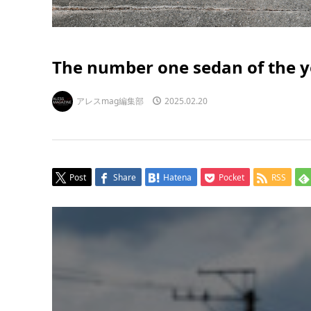
The number one sedan of the y
アレスmag編集部
2025.02.20
Post
Share
Hatena
Pocket
RSS