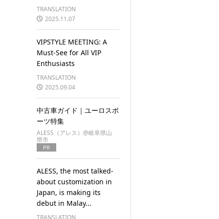
TRANSLATION
2025.11.07
VIPSTYLE MEETING: A
Must-See for All VIP
Enthusiasts
TRANSLATION
2025.09.04
中古車ガイド｜ユーロスポ
ーツ特集
ALESS（アレス）@岐阜県山
県市
PR
ALESS, the most talked-
about customization in
Japan, is making its
debut in Malay...
TRANSLATION