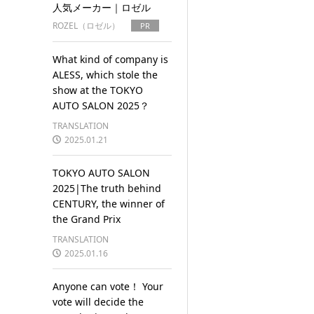
人気メーカー｜ロゼル
ROZEL（ロゼル）
PR
What kind of company is
ALESS, which stole the
show at the TOKYO
AUTO SALON 2025？
TRANSLATION
2025.01.21
TOKYO AUTO SALON
2025|The truth behind
CENTURY, the winner of
the Grand Prix
TRANSLATION
2025.01.16
Anyone can vote！ Your
vote will decide the