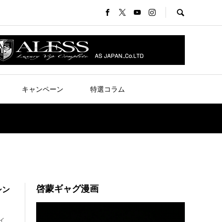
キャンペーン
特選コラム
啓蒙ギャグ漫画
シン
動
画
イ