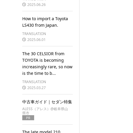
2025.06.26
How to import a Toyota
LS430 from Japan.
TRANSLATION
2025.06.01
The 30 CELSIOR from
TOYOTA is becoming
increasingly rare, so now
is the time to b...
TRANSLATION
2025.03.27
中古車ガイド｜セダン特集
ALESS（アレス）@岐阜県山
県市
PR
The late model 210