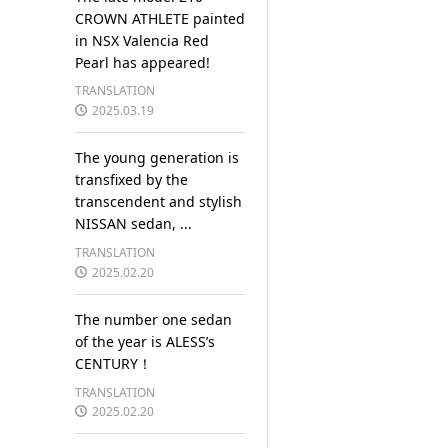
CROWN ATHLETE painted
in NSX Valencia Red
Pearl has appeared!
TRANSLATION
2025.03.19
The young generation is
transfixed by the
transcendent and stylish
NISSAN sedan, ...
TRANSLATION
2025.02.20
The number one sedan
of the year is ALESS’s
CENTURY！
TRANSLATION
2025.02.20