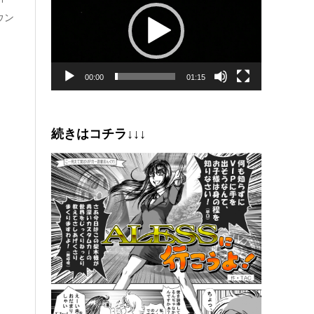
プ
ウン
レ
ー
ヤ
ー
00:00
01:15
続きはコチラ↓↓↓