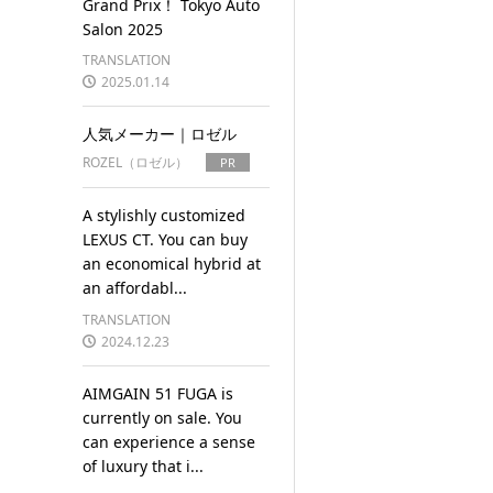
Grand Prix！ Tokyo Auto
Salon 2025
TRANSLATION
2025.01.14
人気メーカー｜ロゼル
ROZEL（ロゼル）
PR
A stylishly customized
LEXUS CT. You can buy
an economical hybrid at
an affordabl...
TRANSLATION
2024.12.23
AIMGAIN 51 FUGA is
currently on sale. You
can experience a sense
of luxury that i...