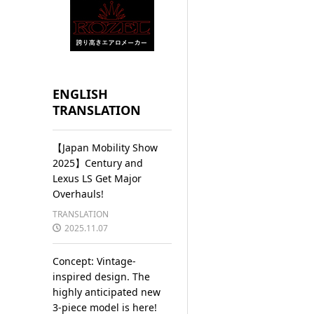
ENGLISH
TRANSLATION
【Japan Mobility Show
2025】Century and
Lexus LS Get Major
Overhauls!
TRANSLATION
2025.11.07
Concept: Vintage-
inspired design. The
highly anticipated new
3-piece model is here!