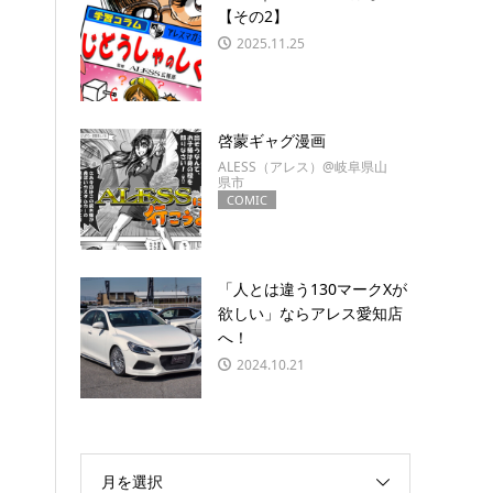
【その2】
2025.11.25
啓蒙ギャグ漫画
ALESS（アレス）@岐阜県山
県市
COMIC
「人とは違う130マークXが
欲しい」ならアレス愛知店
へ！
2024.10.21
月を選択