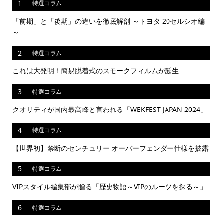
1
特選コラム
「前期」と「後期」の違いを徹底解剖 ～トヨタ 20セルシオ編
～
2
特選コラム
これは大発明！簡易脱着式のスモークフィルムが誕生
3
特選コラム
クオリティが国内最高峰と言われる「WEKFEST JAPAN 2024」
4
特選コラム
【世界初】禁断のセンチュリー オーバーフェンダー仕様を披露
5
特選コラム
VIPスタイル編集部が贈る「歴史物語～VIPのルーツを探る～」
6
特選コラム