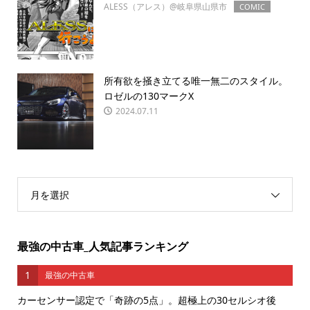
ALESS（アレス）@岐阜県山県市
COMIC
所有欲を掻き立てる唯一無二のスタイル。
ロゼルの130マークX
2024.07.11
月を選択
最強の中古車_人気記事ランキング
1
最強の中古車
カーセンサー認定で「奇跡の5点」。超極上の30セルシオ後