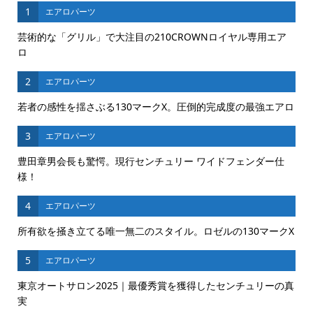
1
エアロパーツ
芸術的な「グリル」で大注目の210CROWNロイヤル専用エア
ロ
2
エアロパーツ
若者の感性を揺さぶる130マークX。圧倒的完成度の最強エアロ
3
エアロパーツ
豊田章男会長も驚愕。現行センチュリー ワイドフェンダー仕
様！
4
エアロパーツ
所有欲を掻き立てる唯一無二のスタイル。ロゼルの130マークX
5
エアロパーツ
東京オートサロン2025｜最優秀賞を獲得したセンチュリーの真
実