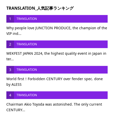
TRANSLATION_人気記事ランキング
1
TRANSLATION
Why people love JUNCTION PRODUCE, the champion of the
VIP ind...
2
TRANSLATION
WEKFEST JAPAN 2024, the highest quality event in Japan in
ter...
3
TRANSLATION
World first！Forbidden CENTURY over fender spec. done
by ALESS
4
TRANSLATION
Chairman Akio Toyoda was astonished. The only current
CENTURY...