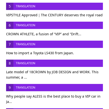
5
TRANSLATION
VIPSTYLE Approved｜The CENTURY deserves the royal road
6
TRANSLATION
CROWN ATHLETE, a fusion of “VIP” and “Drift...
7
TRANSLATION
How to import a Toyota LS430 from Japan.
8
TRANSLATION
Late model of 18CROWN by JOB DESIGN and WORK. This
summer, a ...
9
TRANSLATION
Why people say ALESS is the best place to buy a VIP car in
Ja...