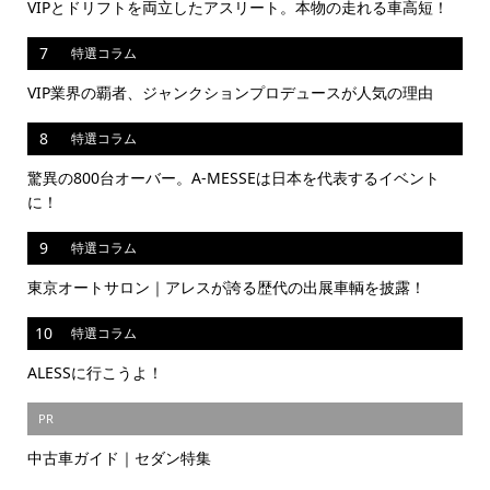
VIPとドリフトを両立したアスリート。本物の走れる車高短！
7
特選コラム
VIP業界の覇者、ジャンクションプロデュースが人気の理由
8
特選コラム
驚異の800台オーバー。A-MESSEは日本を代表するイベント
に！
9
特選コラム
東京オートサロン｜アレスが誇る歴代の出展車輌を披露！
10
特選コラム
ALESSに行こうよ！
PR
中古車ガイド｜セダン特集