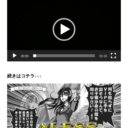
動
画
プ
レ
ー
ヤ
ー
00:00
01:15
続きはコチラ↓↓↓