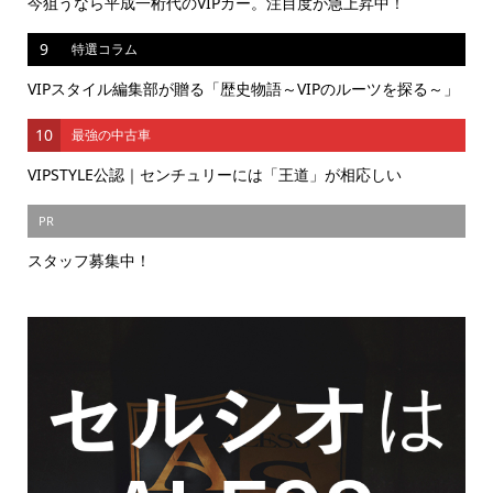
今狙うなら平成一桁代のVIPカー。注目度が急上昇中！
9
特選コラム
VIPスタイル編集部が贈る「歴史物語～VIPのルーツを探る～」
10
最強の中古車
VIPSTYLE公認｜センチュリーには「王道」が相応しい
PR
スタッフ募集中！