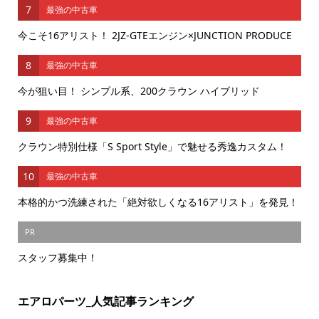
7
最強の中古車
今こそ16アリスト！ 2JZ-GTEエンジン×JUNCTION PRODUCE
8
最強の中古車
今が狙い目！ シンプル系、200クラウン ハイブリッド
9
最強の中古車
クラウン特別仕様「S Sport Style」で魅せる秀逸カスタム！
10
最強の中古車
本格的かつ洗練された「絶対欲しくなる16アリスト」を発見！
PR
スタッフ募集中！
エアロパーツ_人気記事ランキング