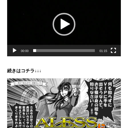
画
プ
レ
ー
ヤ
ー
00:00
01:15
続きはコチラ↓↓↓