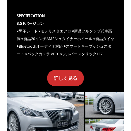
SPECIFICATION
3.5 Fバージョン
◉黒革シート ◉モデリスタエアロ ◉新品フルタップ式車高
調 ◉新品20インチAMEシュタイナーホイール ◉新品タイヤ
◉Bluetoothオーディオ対応 ◉スマートキープッシュスタ
ート ◉バックカメラ ◉ETC ◉シルバーメタリック1F7
詳しく見る