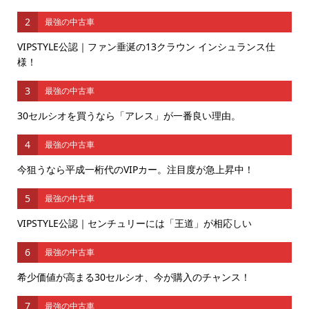
2
最強の中古車
VIPSTYLE公認｜ファン垂涎の13クラウン インシュランス仕
様！
3
最強の中古車
30セルシオを買うなら「アレス」が一番良い理由。
4
最強の中古車
今狙うなら平成一桁代のVIPカー。注目度が急上昇中！
5
最強の中古車
VIPSTYLE公認｜センチュリーには「王道」が相応しい
6
最強の中古車
希少価値が高まる30セルシオ、今が購入のチャンス！
7
最強の中古車