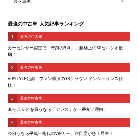
月を選択
最強の中古車_人気記事ランキング
1
最強の中古車
カーセンサー認定で「奇跡の5点」。超極上の30セルシオ後
期！
2
最強の中古車
VIPSTYLE公認｜ファン垂涎の13クラウン インシュランス仕
様！
3
最強の中古車
30セルシオを買うなら「アレス」が一番良い理由。
4
最強の中古車
今狙うなら平成一桁代のVIPカー。注目度が急上昇中！