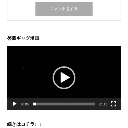
啓蒙ギャグ漫画
動
画
プ
レ
ー
ヤ
ー
00:00
01:15
続きはコチラ↓↓↓