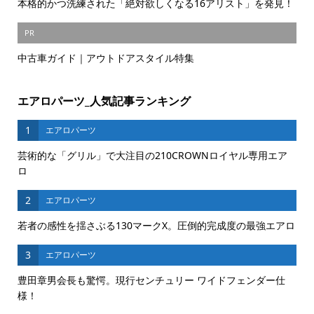
本格的かつ洗練された「絶対欲しくなる16アリスト」を発見！
PR
中古車ガイド｜アウトドアスタイル特集
エアロパーツ_人気記事ランキング
1
エアロパーツ
芸術的な「グリル」で大注目の210CROWNロイヤル専用エア
ロ
2
エアロパーツ
若者の感性を揺さぶる130マークX。圧倒的完成度の最強エアロ
3
エアロパーツ
豊田章男会長も驚愕。現行センチュリー ワイドフェンダー仕
様！