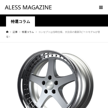
ALESS MAGAZINE
特選コラム
記事
特選コラム
コンセプトは当時仕様。大注目の最新3ピースモデルが登
場！