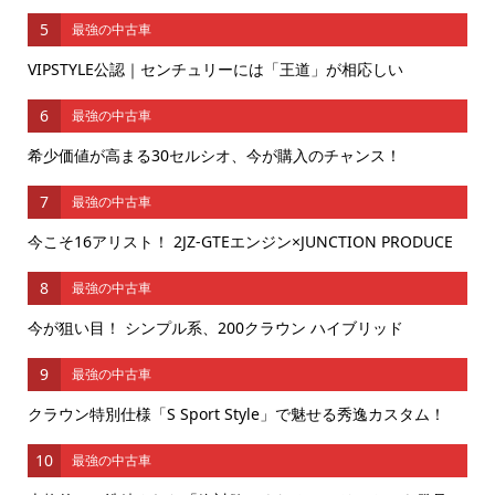
5
最強の中古車
VIPSTYLE公認｜センチュリーには「王道」が相応しい
6
最強の中古車
希少価値が高まる30セルシオ、今が購入のチャンス！
7
最強の中古車
今こそ16アリスト！ 2JZ-GTEエンジン×JUNCTION PRODUCE
8
最強の中古車
今が狙い目！ シンプル系、200クラウン ハイブリッド
9
最強の中古車
クラウン特別仕様「S Sport Style」で魅せる秀逸カスタム！
10
最強の中古車