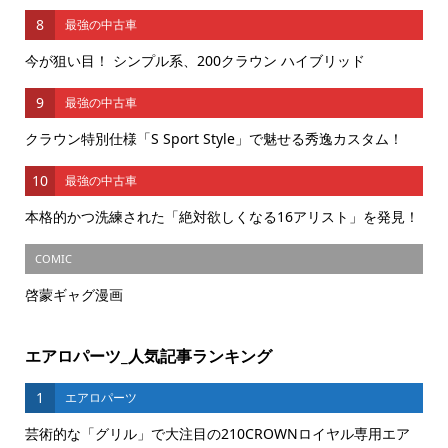
8
最強の中古車
今が狙い目！ シンプル系、200クラウン ハイブリッド
9
最強の中古車
クラウン特別仕様「S Sport Style」で魅せる秀逸カスタム！
10
最強の中古車
本格的かつ洗練された「絶対欲しくなる16アリスト」を発見！
COMIC
啓蒙ギャグ漫画
エアロパーツ_人気記事ランキング
1
エアロパーツ
芸術的な「グリル」で大注目の210CROWNロイヤル専用エア