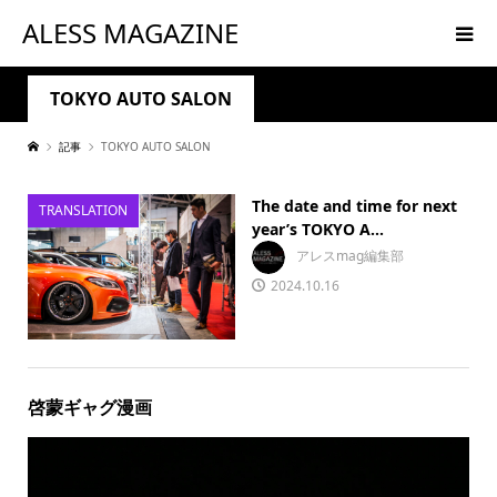
ALESS MAGAZINE
TOKYO AUTO SALON
記事
TOKYO AUTO SALON
The date and time for next
TRANSLATION
year’s TOKYO A...
アレスmag編集部
2024.10.16
啓蒙ギャグ漫画
動
画
プ