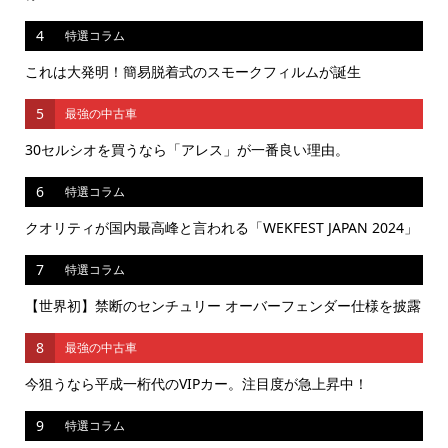
4
特選コラム
これは大発明！簡易脱着式のスモークフィルムが誕生
5
最強の中古車
30セルシオを買うなら「アレス」が一番良い理由。
6
特選コラム
クオリティが国内最高峰と言われる「WEKFEST JAPAN 2024」
7
特選コラム
【世界初】禁断のセンチュリー オーバーフェンダー仕様を披露
8
最強の中古車
今狙うなら平成一桁代のVIPカー。注目度が急上昇中！
9
特選コラム