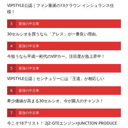
VIPSTYLE公認｜ファン垂涎の13クラウン インシュランス仕
様！
3
最強の中古車
30セルシオを買うなら「アレス」が一番良い理由。
4
最強の中古車
今狙うなら平成一桁代のVIPカー。注目度が急上昇中！
5
最強の中古車
VIPSTYLE公認｜センチュリーには「王道」が相応しい
6
最強の中古車
希少価値が高まる30セルシオ、今が購入のチャンス！
7
最強の中古車
今こそ16アリスト！ 2JZ-GTEエンジン×JUNCTION PRODUCE