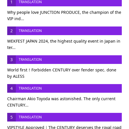
1
TRANSLATION
Why people love JUNCTION PRODUCE, the champion of the
VIP ind...
2
TRANSLATION
WEKFEST JAPAN 2024, the highest quality event in Japan in
ter...
3
TRANSLATION
World first！Forbidden CENTURY over fender spec. done
by ALESS
4
TRANSLATION
Chairman Akio Toyoda was astonished. The only current
CENTURY...
5
TRANSLATION
VIPSTYLE Approved｜The CENTURY deserves the royal road