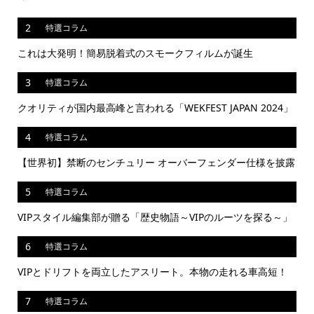
2
特選コラム
これは大発明！簡易脱着式のスモークフィルムが誕生
3
特選コラム
クオリティが国内最高峰と言われる「WEKFEST JAPAN 2024」
4
特選コラム
【世界初】禁断のセンチュリー オーバーフェンダー仕様を披露
5
特選コラム
VIPスタイル編集部が贈る「歴史物語～VIPのルーツを探る～」
6
特選コラム
VIPとドリフトを両立したアスリート。本物の走れる車高短！
7
特選コラム