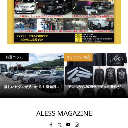
オリジナル商品
最強の中古車
.
アレスから2025年モデルの新作が...
AIMGAIN仕様のLEXUS ISを販売
ホ...
ALESS MAGAZINE