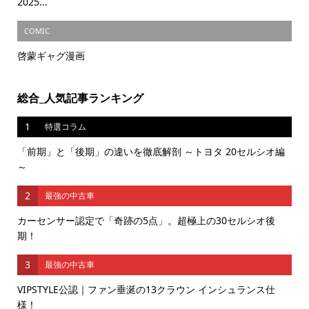
2025...
COMIC
啓蒙ギャグ漫画
総合_人気記事ランキング
1
特選コラム
「前期」と「後期」の違いを徹底解剖 ～トヨタ 20セルシオ編
～
2
最強の中古車
カーセンサー認定で「奇跡の5点」。超極上の30セルシオ後
期！
3
最強の中古車
VIPSTYLE公認｜ファン垂涎の13クラウン インシュランス仕
様！