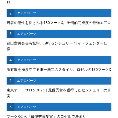
ロ
2
エアロパーツ
若者の感性を揺さぶる130マークX。圧倒的完成度の最強エアロ
3
エアロパーツ
豊田章男会長も驚愕。現行センチュリー ワイドフェンダー仕
様！
4
エアロパーツ
所有欲を掻き立てる唯一無二のスタイル。ロゼルの130マークX
5
エアロパーツ
東京オートサロン2025｜最優秀賞を獲得したセンチュリーの真
実
6
エアロパーツ
マークXなら「最優秀賞受賞」のロゼルで決まり！