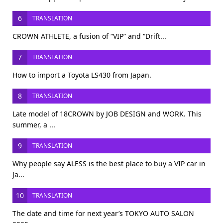
6
TRANSLATION
CROWN ATHLETE, a fusion of “VIP” and “Drift...
7
TRANSLATION
How to import a Toyota LS430 from Japan.
8
TRANSLATION
Late model of 18CROWN by JOB DESIGN and WORK. This
summer, a ...
9
TRANSLATION
Why people say ALESS is the best place to buy a VIP car in
Ja...
10
TRANSLATION
The date and time for next year’s TOKYO AUTO SALON