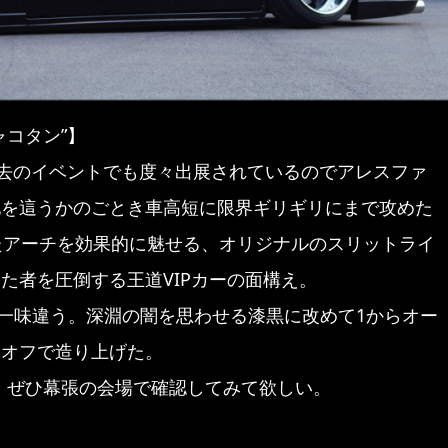
コタン”】
過去のイベントでも度々出展されているのでアレスファ
地を這うかのごとき車高短に限界ギリギリにまで攻めた
たアーチを効果的に魅せる、オリジナルのスリットライ
た者を圧倒する王道VIPカーの面構え。
は一味違う。深淵の闇を思わせる漆黒に改めて1からオー
ンオフで造り上げた。
を、ぜひ幕張の会場で確認してみて欲しい。