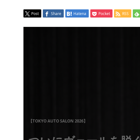
Post
Share
Hatena
Pocket
RSS
【
TOKYO AUTO SALON 2026
】