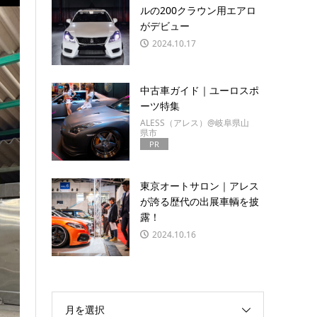
ルの200クラウン用エアロ
がデビュー
2024.10.17
中古車ガイド｜ユーロスポ
ーツ特集
ALESS（アレス）@岐阜県山
県市
PR
東京オートサロン｜アレス
が誇る歴代の出展車輌を披
露！
2024.10.16
月を選択