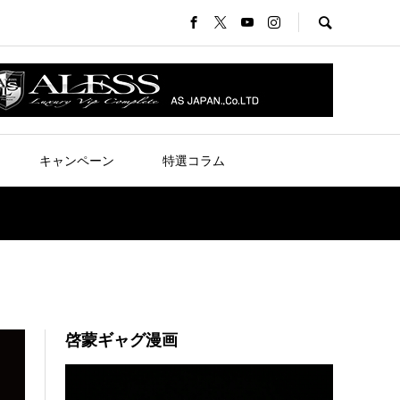
キャンペーン
特選コラム
啓蒙ギャグ漫画
動
画