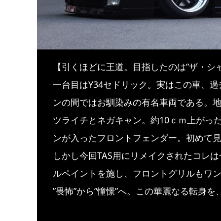
【引くほどに王道。目指したのは”ザ・シャ
一台目はY34セドリック。実はこの車、
ンの間ではお馴染みの有名車両である。
ツライチとネガキャン。約10ｃｍ上がっ
ンが入ったフロントフェンダー。初めて見
しかし今回TAS用にリメイクされたコレ
ルペイントを施し、フロントグリルもワ
”畏怖”から”憧憬”へ。この華麗なる転身