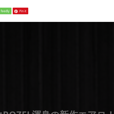
feedly
Pin it